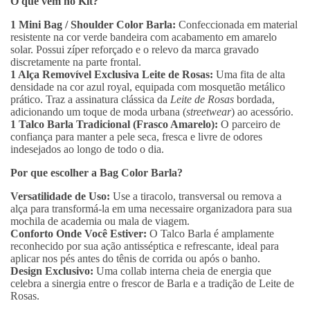
O que vem no Kit?
1 Mini Bag / Shoulder Color Barla:
Confeccionada em material
resistente na cor verde bandeira com acabamento em amarelo
solar. Possui zíper reforçado e o relevo da marca gravado
discretamente na parte frontal.
1 Alça Removível Exclusiva Leite de Rosas:
Uma fita de alta
densidade na cor azul royal, equipada com mosquetão metálico
prático. Traz a assinatura clássica da
Leite de Rosas
bordada,
adicionando um toque de moda urbana (
streetwear
) ao acessório.
1 Talco Barla Tradicional (Frasco Amarelo):
O parceiro de
confiança para manter a pele seca, fresca e livre de odores
indesejados ao longo de todo o dia.
Por que escolher a Bag Color Barla?
Versatilidade de Uso:
Use a tiracolo, transversal ou remova a
alça para transformá-la em uma necessaire organizadora para sua
mochila de academia ou mala de viagem.
Conforto Onde Você Estiver:
O Talco Barla é amplamente
reconhecido por sua ação antisséptica e refrescante, ideal para
aplicar nos pés antes do tênis de corrida ou após o banho.
Design Exclusivo:
Uma collab interna cheia de energia que
celebra a sinergia entre o frescor de Barla e a tradição de Leite de
Rosas.