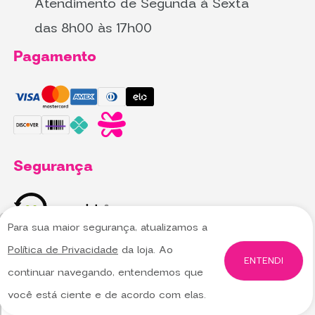
Atendimento de Segunda à Sexta
das 8h00 às 17h00
Pagamento
Segurança
Para sua maior segurança, atualizamos a
Utilizamos cookies para oferecer melhor
Utilizamos cookies para oferecer melhor
Política de Privacidade
da loja. Ao
experiência, melhorar o desempenho, analisar
experiência, melhorar o desempenho, analisar
ENTENDI
continuar navegando, entendemos que
como você interage em nosso site e
como você interage em nosso site e
personalizar conteúdo.
personalizar conteúdo.
Saiba mais
Saiba mais
você está ciente e de acordo com elas.