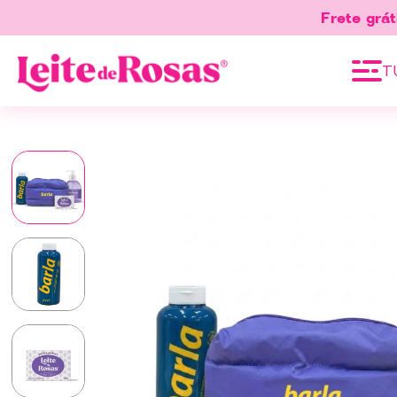
Frete grát
T