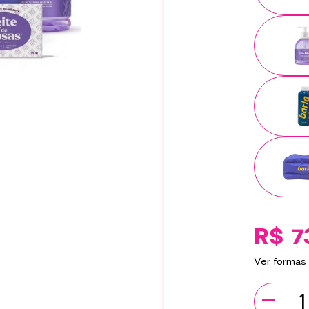
R$ 7
Ver formas
-