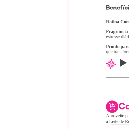
Benefíci
Rotina Com
Fragrância 
estresse diár
Pronto para
que transfor
C
Aproveite pa
a Leite de R