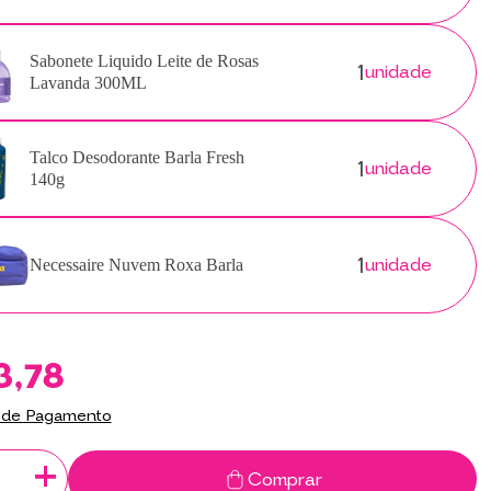
1
Sabonete Liquido Leite de Rosas
unidade
Lavanda 300ML
1
Talco Desodorante Barla Fresh
unidade
140g
1
unidade
Necessaire Nuvem Roxa Barla
3,78
 de Pagamento
+
Comprar