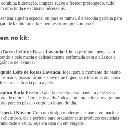
o combina hidratação, limpeza suave e frescor prolongado, tudo
m uma linda e exclusiva nécessaire.
esentear alguém especial ou para se mimar, é a escolha perfeita para
sação de banho tomado e bem-estar sempre com você.
em no kit:
m Barra Leite de Rosas Lavanda:
Limpa profundamente sem
ixando a pele macia e delicadamente perfumada com a clássica e
agrância de lavanda.
quido Leite de Rosas Lavanda:
Ideal para o momento do banho
r as mãos, possui fórmula suave que higieniza e traz uma deliciosa
rescor e calmaria para a pele.
séptico Barla Fresh:
O aliado perfeito para manter a pele seca,
livre de odores. Com ação antisséptica e um toque
fresh
revigorante,
orto para os pés e o corpo ao longo do dia.
Especial Nuvem:
Com um design moderno, acabamento macio e
r charmoso, ela é perfeita para organizar seus produtos essenciais
aticidade e estilo, seja em casa ou em viagens.