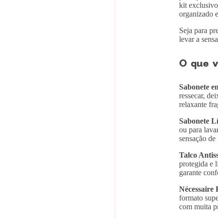
kit exclusiv
organizado e
Seja para pr
levar a sen
O que v
Sabonete e
ressecar, de
relaxante fr
Sabonete Lí
ou para lava
sensação de f
Talco Antis
protegida e 
garante conf
Nécessaire 
formato supe
com muita pr