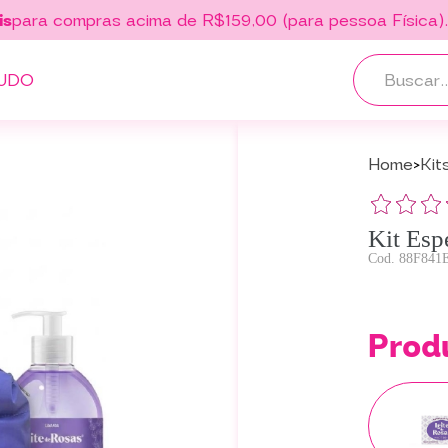
is
para compras acima de R$159,00 (para pessoa Física)
UDO
Home
Kit
Kit Esp
88F841
Prod