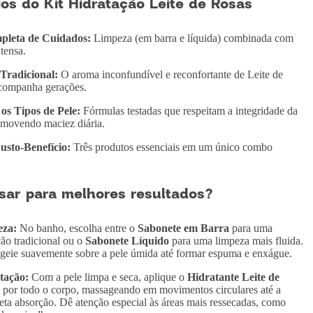
ios do Kit Hidratação Leite de Rosas
pleta de Cuidados:
Limpeza (em barra e líquida) combinada com
tensa.
Tradicional:
O aroma inconfundível e reconfortante de Leite de
companha gerações.
os Tipos de Pele:
Fórmulas testadas que respeitam a integridade da
omovendo maciez diária.
usto-Benefício:
Três produtos essenciais em um único combo
ar para melhores resultados?
za:
No banho, escolha entre o
Sabonete em Barra
para uma
ão tradicional ou o
Sabonete Líquido
para uma limpeza mais fluida.
eie suavemente sobre a pele úmida até formar espuma e enxágue.
tação:
Com a pele limpa e seca, aplique o
Hidratante Leite de
por todo o corpo, massageando em movimentos circulares até a
ta absorção. Dê atenção especial às áreas mais ressecadas, como