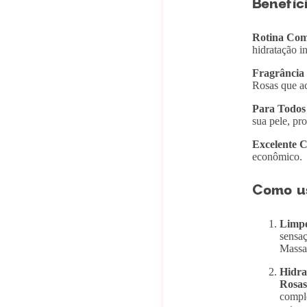
Benefíc
Rotina Com
hidratação in
Fragrância 
Rosas que a
Para Todos 
sua pele, pr
Excelente C
econômico.
Como us
Limpe
sensaç
Massag
Hidra
Rosas
comple