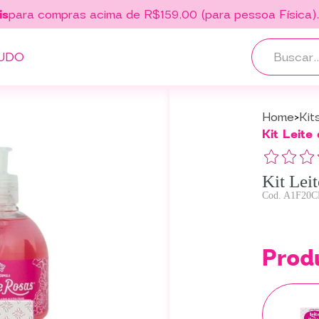
is
para compras acima de R$159,00 (para pessoa Física)
UDO
Home
Kit
Kit Leite
Kit Lei
A1F20C
Prod