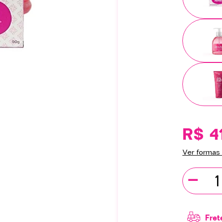
R$ 4
Ver formas
-