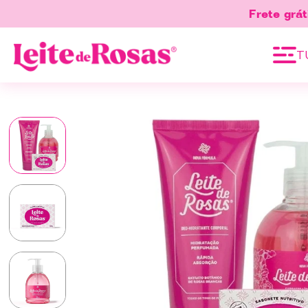
Frete grát
T