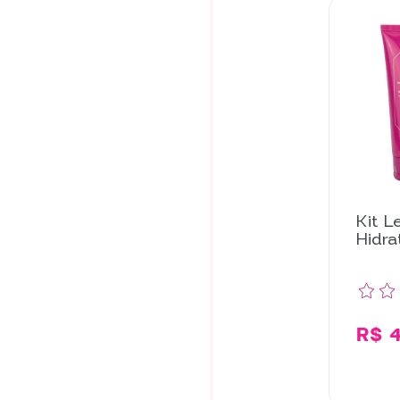
Kit L
Hidr
Peça
R$ 4