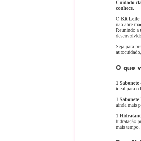
Cuidado clás
conhece.
O
Kit Leite
não abre mão
Reunindo a t
desenvolvido
Seja para pr
autocuidado,
O que v
1 Sabonete 
ideal para o
1 Sabonete 
ainda mais p
1 Hidratant
hidratação p
mais tempo.