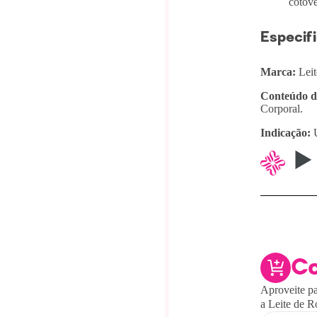
cotove
Especif
Marca:
Leit
Conteúdo d
Corporal.
Indicação:
U
C
Aproveite pa
a Leite de R