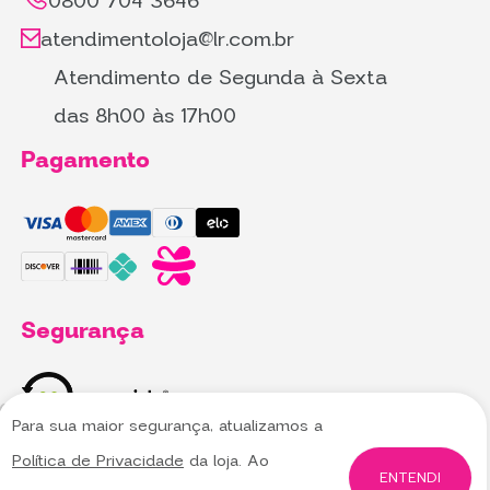
0800 704 3646
atendimentoloja@lr.com.br
Atendimento de Segunda à Sexta
das 8h00 às 17h00
Pagamento
Segurança
Para sua maior segurança, atualizamos a
Utilizamos cookies para oferecer melhor
Utilizamos cookies para oferecer melhor
Política de Privacidade
da loja. Ao
experiência, melhorar o desempenho, analisar
experiência, melhorar o desempenho, analisar
ENTENDI