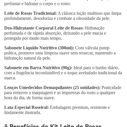
perfumar e hidratar o corpo e o rosto:
Leite de Rosas Tradicional:
A clássica loção multiuso que limpa
profundamente, desodoriza e combate a oleosidade da pele.
Deo-Hidratante Corporal Leite de Rosas:
Hidratação
perfumada e de rápida absorção, deixando a pele macia e
protegida por muito mais tempo.
Sabonete Líquido Nutritivo (300ml):
Com válvula pump
prática, promove uma limpeza suave sem ressecar, mantendo a
hidratação natural da pele.
Sabonete em Barra Nutritivo (90g):
Ideal para o banho diário,
com a fragrância inconfundível e o toque aveludado tradicional da
marca.
Lenços Umedecidos Demaquilantes (25 unidades):
Praticidade
para remover a maquiagem e as impurezas do rosto a qualquer
hora do dia, de forma suave.
Lata Especial Roseiral:
Embalagem premium, resistente e
lindamente ilustrada.
â Benefícios do Kit Leite de Rosas