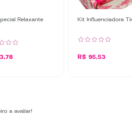
special Relaxante
Kit Influenciadora T
3,78
R$ 95,53
Comprar
Compr
ro a avaliar!