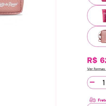
R$ 6
Ver formas
-