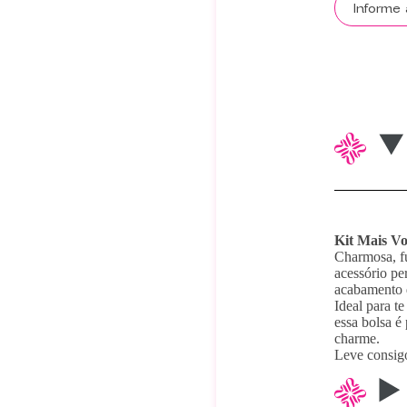
Kit Mais Voc
Charmosa, fu
acessório pe
acabamento d
Ideal para t
essa bolsa é
charme.
Leve consigo