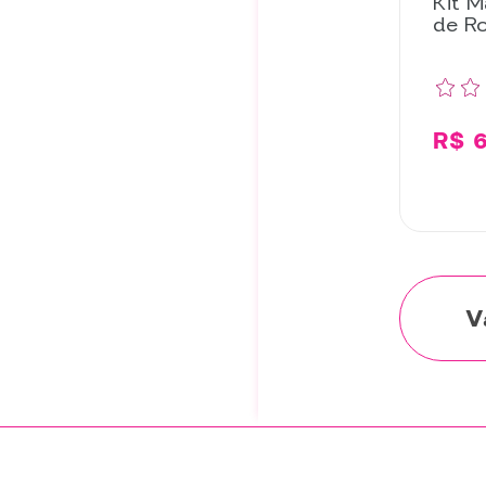
Kit M
de R
R$ 6