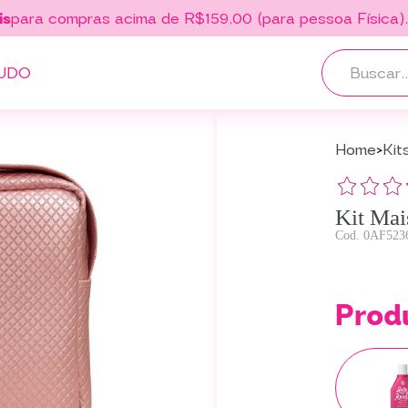
is
para compras acima de R$159,00 (para pessoa Física)
UDO
Home
Kit
Kit Mai
0AF523
Prod