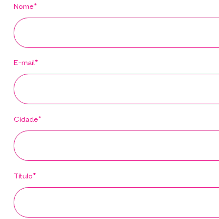
Nome*
E-mail*
Cidade*
Título*