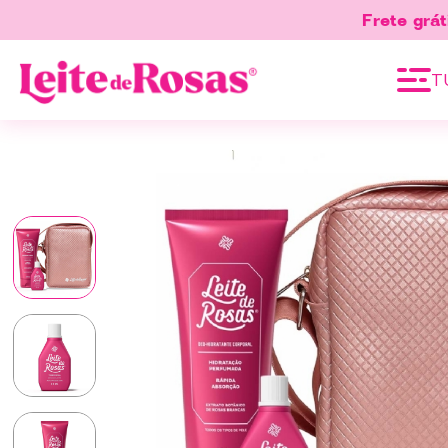
Frete grát
T