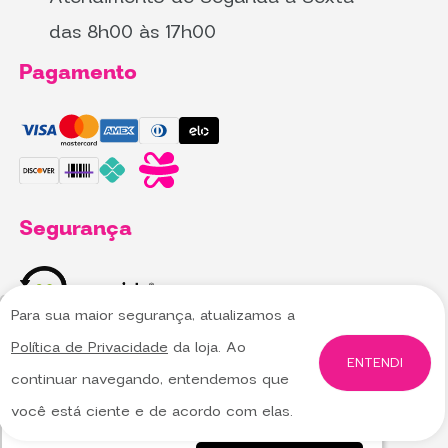
das 8h00 às 17h00
Pagamento
Segurança
Para sua maior segurança, atualizamos a
Utilizamos cookies para oferecer melhor
Utilizamos cookies para oferecer melhor
Política de Privacidade
da loja. Ao
experiência, melhorar o desempenho, analisar
experiência, melhorar o desempenho, analisar
ENTENDI
continuar navegando, entendemos que
como você interage em nosso site e
como você interage em nosso site e
personalizar conteúdo.
personalizar conteúdo.
Saiba mais
Saiba mais
você está ciente e de acordo com elas.