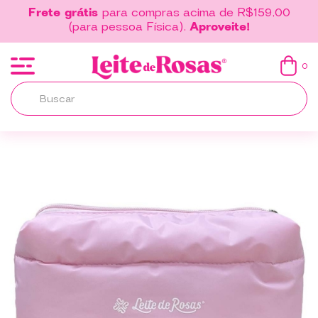
Frete grátis
para compras acima de R$159,00
(para pessoa Física).
Aproveite!
0