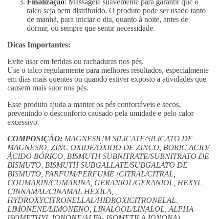
Finalização
: Massageie suavemente para garantir que o
talco seja bem distribuído. O produto pode ser usado tanto
de manhã, para iniciar o dia, quanto à noite, antes de
dormir, ou sempre que sentir necessidade.
Dicas Importantes:
Evite usar em feridas ou rachaduras nos pés.
Use o talco regularmente para melhores resultados, especialmente
em dias mais quentes ou quando estiver exposto a atividades que
causem mais suor nos pés.
Esse produto ajuda a manter os pés confortáveis e secos,
prevenindo o desconforto causado pela umidade e pelo calor
excessivo.
COMPOSIÇÃO:
MAGNESIUM SILICATE/SILICATO DE
MAGNÉSIO, ZINC OXIDE/ÓXIDO DE ZINCO, BORIC ACID/
ÁCIDO BÓRICO, BISMUTH SUBNITRATE/SUBNITRATO DE
BISMUTO, BISMUTH SUBGALLATE/SUBGALATO DE
BISMUTO, PARFUM/PERFUME (CITRAL/CITRAL,
COUMARIN/CUMARINA, GERANIOL/GERANIOL, HEXYL
CINNAMAL/CINAMAL HEXILA,
HYDROXYCITRONELLAL/HIDROXICITRONELAL,
LIMONENE/LIMONENO, LINALOOL/LINALOL, ALPHA-
ISOMETHYL IONONE/ALFA- ISOMETILA IONONA).