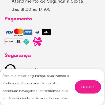
Atendimento de Segunda à Sexta
das 8h00 às 17h00
Pagamento
Segurança
Para sua maior segurança, atualizamos a
Utilizamos cookies para oferecer melhor
Utilizamos cookies para oferecer melhor
Política de Privacidade
da loja. Ao
experiência, melhorar o desempenho, analisar
experiência, melhorar o desempenho, analisar
ENTENDI
continuar navegando, entendemos que
como você interage em nosso site e
como você interage em nosso site e
personalizar conteúdo.
personalizar conteúdo.
Saiba mais
Saiba mais
você está ciente e de acordo com elas.