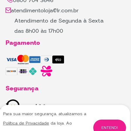
0800 704 3646
atendimentoloja@lr.com.br
Atendimento de Segunda à Sexta
das 8h00 às 17h00
Pagamento
Segurança
Para sua maior segurança, atualizamos a
Utilizamos cookies para oferecer melhor
Utilizamos cookies para oferecer melhor
Política de Privacidade
da loja. Ao
experiência, melhorar o desempenho, analisar
experiência, melhorar o desempenho, analisar
ENTENDI