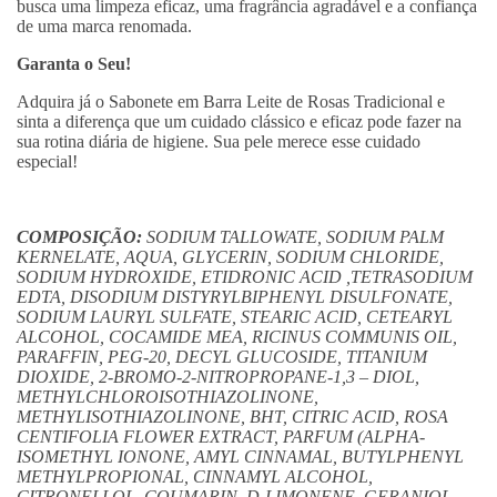
busca uma limpeza eficaz, uma fragrância agradável e a confiança
de uma marca renomada.
Garanta o Seu!
Adquira já o Sabonete em Barra Leite de Rosas Tradicional e
sinta a diferença que um cuidado clássico e eficaz pode fazer na
sua rotina diária de higiene. Sua pele merece esse cuidado
especial!
COMPOSIÇÃO:
SODIUM TALLOWATE, SODIUM PALM
KERNELATE, AQUA, GLYCERIN, SODIUM CHLORIDE,
SODIUM HYDROXIDE, ETIDRONIC ACID ,TETRASODIUM
EDTA, DISODIUM DISTYRYLBIPHENYL DISULFONATE,
SODIUM LAURYL SULFATE, STEARIC ACID, CETEARYL
ALCOHOL, COCAMIDE MEA, RICINUS COMMUNIS OIL,
PARAFFIN, PEG-20, DECYL GLUCOSIDE, TITANIUM
DIOXIDE, 2-BROMO-2-NITROPROPANE-1,3 – DIOL,
METHYLCHLOROISOTHIAZOLINONE,
METHYLISOTHIAZOLINONE, BHT, CITRIC ACID, ROSA
CENTIFOLIA FLOWER EXTRACT, PARFUM (ALPHA-
ISOMETHYL IONONE, AMYL CINNAMAL, BUTYLPHENYL
METHYLPROPIONAL, CINNAMYL ALCOHOL,
CITRONELLOL, COUMARIN, D-LIMONENE, GERANIOL,