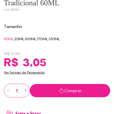
Tradicional 60ML
000301
Tamanho
60ML
20ML
100ML
170ML
310ML
R$ 3,59
R$ 3,05
Ver formas de Pagamento
-
+
Comprar