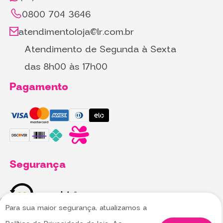
0800 704 3646
atendimentoloja@lr.com.br
Atendimento de Segunda à Sexta
das 8h00 às 17h00
Pagamento
Segurança
Para sua maior segurança, atualizamos a
Utilizamos cookies para oferecer melhor
Utilizamos cookies para oferecer melhor