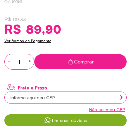
000041
R$ 119,88
R$ 89,90
Ver formas de Pagamento
-
+
Comprar
Não sei meu CEP
Tire suas dúvidas