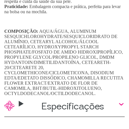
respeita e cuida da saúde da sua pele.
Praticidade:
Embalagem compacta e prática, perfeita para levar
na bolsa ou na mochila.
COMPOSIÇÃO:
AQUA/ÁGUA, ALUMINUM
SESQUICHLOROHYDRATE/SESQUICLORIDRATO DE
ALUMÍNIO, CETEARYL ALCOHOL/ÁLCOOL
CETEARÍLICO, HYDROXYPROPYL STARCH
PHOSPHATE/FOSFATO DE AMIDO HIDROXIPROPÍLICO,
PROPYLENE GLYCOL/PROPILENO GLICOL, DMDM
HYDANTOIN/DIMETILIDANTOÍNA, CETEARETH-
20/CETEARETE 20,
CYCLOMETHICONE/CICLOMETICONA, DISODIUM
EDTA/EDETATO DISSÓDICO, CHAMOMILLA RECUTITA
FLOWER EXTRACT/EXTRATO DE FLOR DE
CAMOMILA, BHT/BUTIL-HIDROXITOLUENO,
OCTYLDODECANOL/OCTILDODECANOL.
Especificações