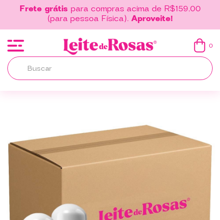
Frete grátis
para compras acima de R$159,00
(para pessoa Física).
Aproveite!
0