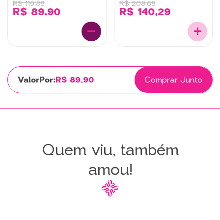
R$ 119,88
R$ 208,68
R$ 89,90
R$ 140,29
Por:
R$ 89,90
Comprar Junto
Quem viu, também
amou!