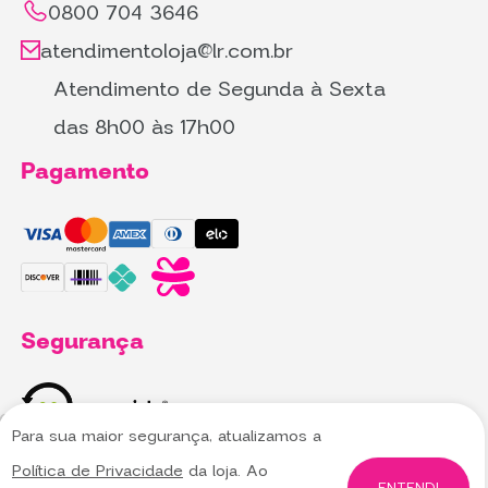
0800 704 3646
atendimentoloja@lr.com.br
Atendimento de Segunda à Sexta
das 8h00 às 17h00
Pagamento
Segurança
Para sua maior segurança, atualizamos a
Utilizamos cookies para oferecer melhor
Utilizamos cookies para oferecer melhor
Política de Privacidade
da loja. Ao
experiência, melhorar o desempenho, analisar
experiência, melhorar o desempenho, analisar