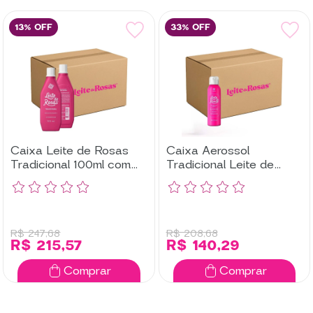
13% OFF
33% OFF
Caixa Leite de Rosas
Caixa Aerossol
Tradicional 100ml com
Tradicional Leite de
48 UN
Rosas com 12 UN
R$ 247,68
R$ 208,68
R$ 215,57
R$ 140,29
Comprar
Comprar