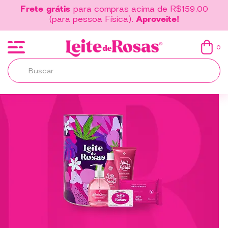
Frete grátis
para compras acima de R$159,00
(para pessoa Física).
Aproveite!
0