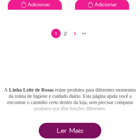
Adicionar
Adicionar
1
2
>>
A
Linha Leite de Rosas
reúne produtos para diferentes momentos
da rotina de higiene e cuidado diário. Esta página ajuda você a
encontrar o caminho certo dentro da loja, sem precisar comparar
produtos que têm funções diferentes.
Quem busca por Leite de Rosas pode estar procurando o produto
Ler Mais
clássico da marca, um desodorante para as axilas, um sabonete para o
banho, um hidratante corporal, um lenço demaquilante ou um
acessório para organizar e transportar os produtos da rotina. Cada