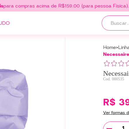
is
para compras acima de R$159,00 (para pessoa Física)
UDO
Home
Linh
Necessaire
Necessai
000535
R$ 3
Ver formas 
-