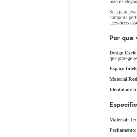
mão de elegânc
Seja para leva
comporta perf
acessórios ess
Por que 
Design Exclu
que protege s
Espaço Inteli
Material Resi
Identidade Ic
Especifi
Material:
Teci
Fechamento: