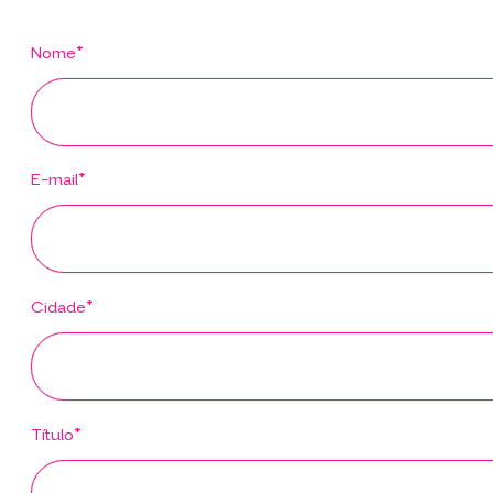
Nome*
E-mail*
Cidade*
Título*