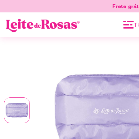
Frete grát
T