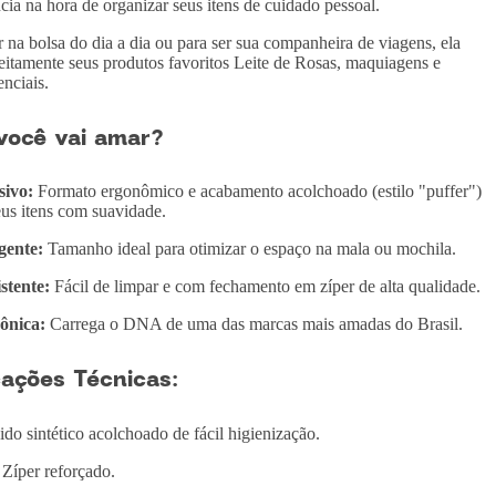
ia na hora de organizar seus itens de cuidado pessoal.
r na bolsa do dia a dia ou para ser sua companheira de viagens, ela
eitamente seus produtos favoritos Leite de Rosas, maquiagens e
enciais.
você vai amar?
sivo:
Formato ergonômico e acabamento acolchoado (estilo "puffer")
eus itens com suavidade.
gente:
Tamanho ideal para otimizar o espaço na mala ou mochila.
stente:
Fácil de limpar e com fechamento em zíper de alta qualidade.
ônica:
Carrega o DNA de uma das marcas mais amadas do Brasil.
cações Técnicas:
do sintético acolchoado de fácil higienização.
Zíper reforçado.