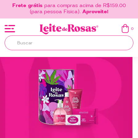
Frete grátis
para compras acima de R$159,00
(para pessoa Física).
Aproveite!
0