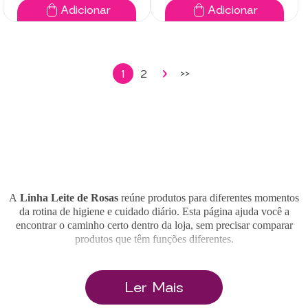
Adicionar
Adicionar
1
2
>>
A
Linha Leite de Rosas
reúne produtos para diferentes momentos
da rotina de higiene e cuidado diário. Esta página ajuda você a
encontrar o caminho certo dentro da loja, sem precisar comparar
produtos que têm funções diferentes.
Quem busca por Leite de Rosas pode estar procurando o produto
Ler Mais
clássico da marca, um desodorante para as axilas, um sabonete para o
banho, um hidratante corporal, um lenço demaquilante ou um
acessório para organizar e transportar os produtos da rotina. Cada