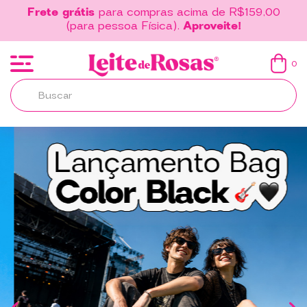
Frete grátis
para compras acima de R$159,00
(para pessoa Física).
Aproveite!
0