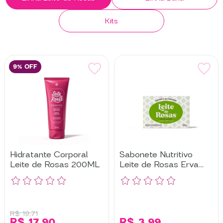
Kits
9% OFF
Hidratante Corporal
Sabonete Nutritivo
Leite de Rosas 200ML
Leite de Rosas Erva
Doce
R$ 19,71
R$ 17,90
R$ 3,99