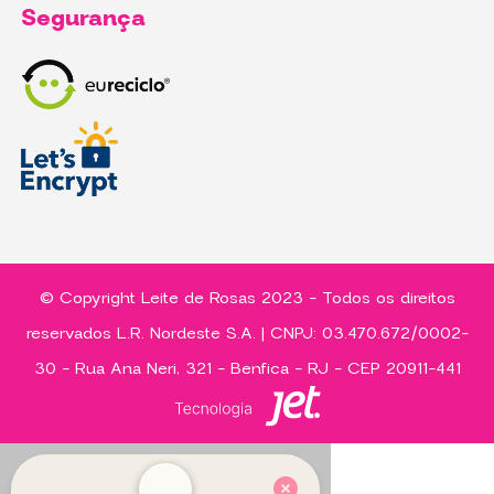
Segurança
© Copyright Leite de Rosas 2023 - Todos os direitos
reservados L.R. Nordeste S.A. | CNPJ: 03.470.672/0002-
30 - Rua Ana Neri, 321 - Benfica - RJ - CEP 20911-441