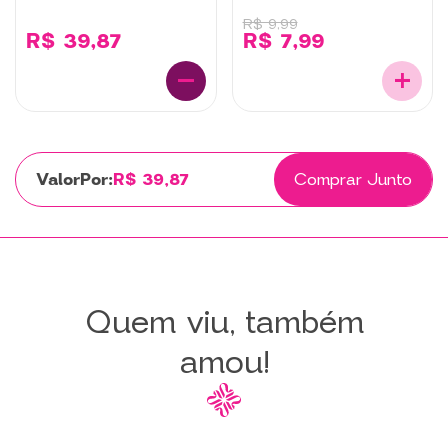
R$ 9,99
R$ 39,87
R$ 7,99
Por:
R$ 39,87
Comprar Junto
Quem viu, também
amou!