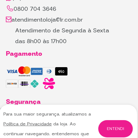
0800 704 3646
atendimentoloja@lr.com.br
Atendimento de Segunda à Sexta
das 8h00 às 17h00
Pagamento
Segurança
Para sua maior segurança, atualizamos a
Utilizamos cookies para oferecer melhor
Utilizamos cookies para oferecer melhor
Política de Privacidade
da loja. Ao
experiência, melhorar o desempenho, analisar
experiência, melhorar o desempenho, analisar
ENTENDI
continuar navegando, entendemos que
como você interage em nosso site e
como você interage em nosso site e