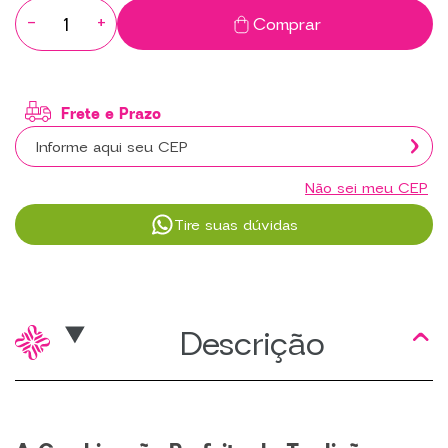
-
+
Comprar
Não sei meu CEP
Tire suas dúvidas
Descrição