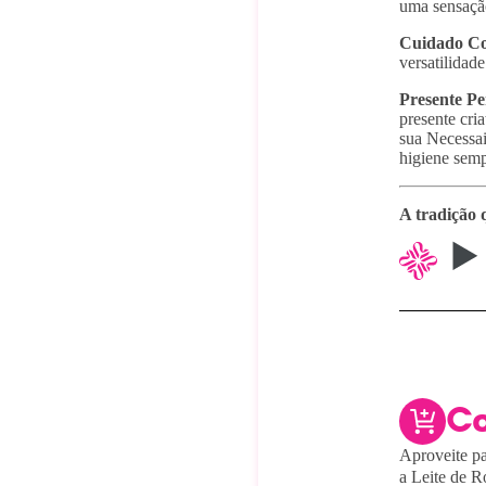
uma sensação
Cuidado Co
versatilidad
Presente Per
presente cria
sua Necessai
higiene semp
A tradição 
C
Aproveite pa
a Leite de R