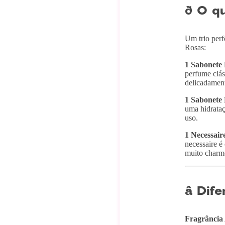
ð O q
Um trio perf
Rosas:
1 Sabonete 
perfume clás
delicadamen
1 Sabonete 
uma hidrataç
uso.
1 Necessair
necessaire é
muito charm
â Dife
Fragrância