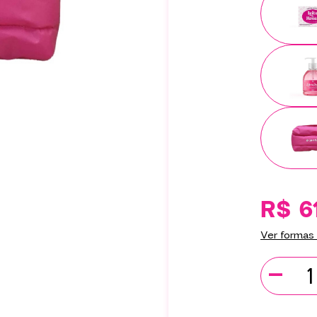
R$ 6
Ver formas
-