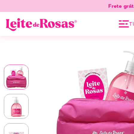
Frete grát
T