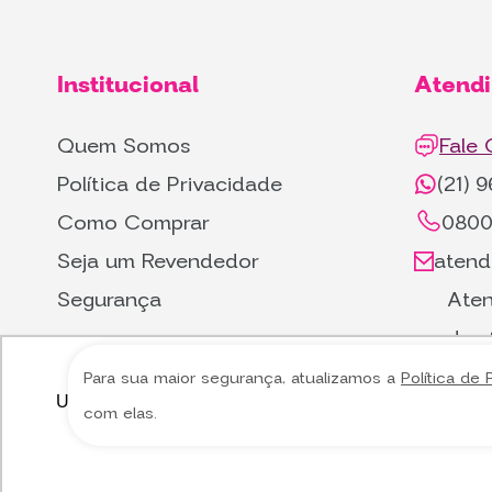
Institucional
Atend
Quem Somos
Fale
Política de Privacidade
(21) 
Como Comprar
0800
Seja um Revendedor
atend
Segurança
Aten
das 
Para sua maior segurança, atualizamos a
Política de 
Utilizamos cookies para oferecer melhor experiência, 
Utilizamos cookies para oferecer melhor experiência, 
com elas.
perso
perso
© Copyright Leite de Rosas 2023 - Todos os direitos reserva