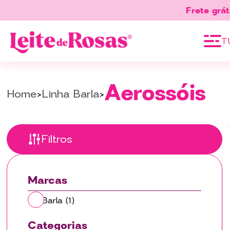
Frete grát
T
Aerossóis
Home
Linha Barla
Filtros
Marcas
Barla
(1)
Categorias