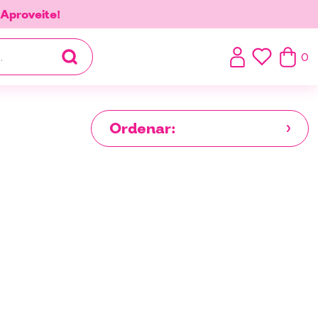
.
Aproveite!
0
Ordenar: