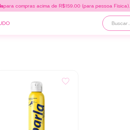
is
para compras acima de R$159,00 (para pessoa Física)
UDO