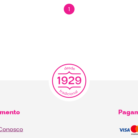
1
imento
Paga
 Conosco