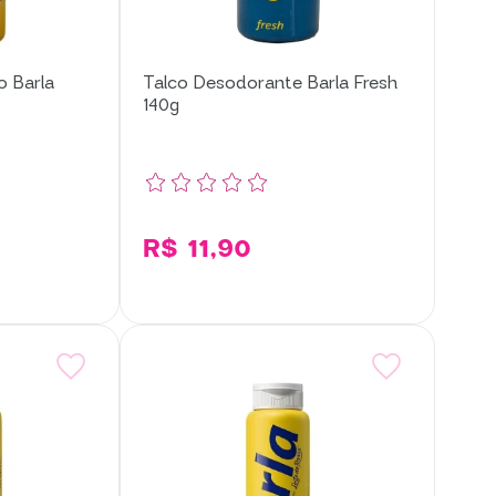
o Barla
Talco Desodorante Barla Fresh
140g
R$ 11,90
cionar
Adicionar