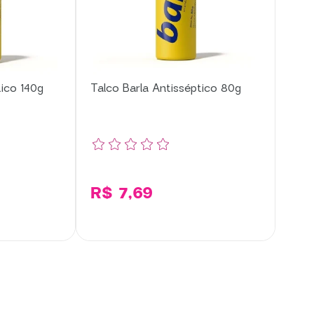
tico 140g
Talco Barla Antisséptico 80g
R$ 7,69
cionar
Adicionar