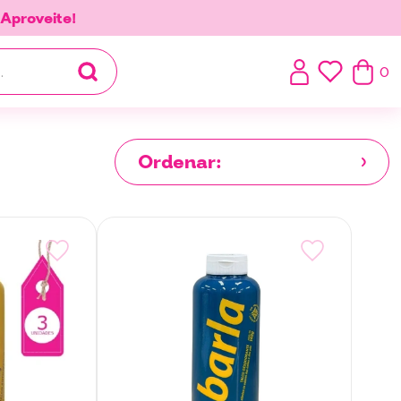
.
Aproveite!
0
Ordenar: