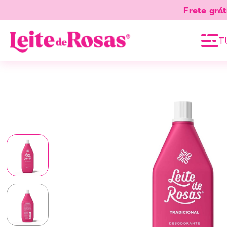
Frete grát
T