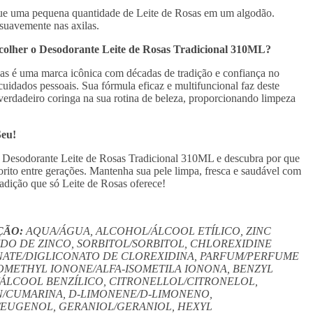
ue uma pequena quantidade de Leite de Rosas em um algodão.
suavemente nas axilas.
olher o Desodorante Leite de Rosas Tradicional 310ML?
as é uma marca icônica com décadas de tradição e confiança no
uidados pessoais. Sua fórmula eficaz e multifuncional faz deste
erdadeiro coringa na sua rotina de beleza, proporcionando limpeza
Seu!
 Desodorante Leite de Rosas Tradicional 310ML e descubra por que
orito entre gerações. Mantenha sua pele limpa, fresca e saudável com
radição que só Leite de Rosas oferece!
ÇÃO:
AQUA/ÁGUA, ALCOHOL/ÁLCOOL ETÍLICO, ZINC
DO DE ZINCO, SORBITOL/SORBITOL, CHLOREXIDINE
ATE/DIGLICONATO DE CLOREXIDINA, PARFUM/PERFUME
OMETHYL IONONE/ALFA-ISOMETILA IONONA, BENZYL
ÁLCOOL BENZÍLICO, CITRONELLOL/CITRONELOL,
/CUMARINA, D-LIMONENE/D-LIMONENO,
EUGENOL, GERANIOL/GERANIOL, HEXYL