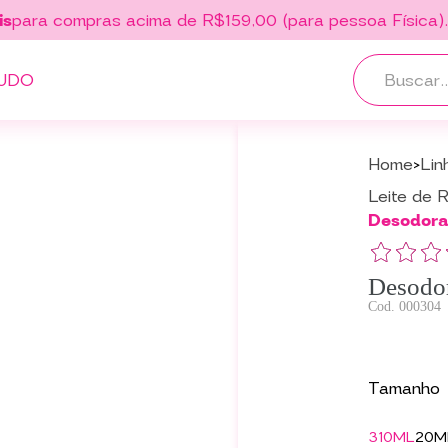
is
para compras acima de R$159,00 (para pessoa Física)
UDO
Home
Lin
Leite de R
Desodora
Desodor
000304
Tamanho
310ML
20M