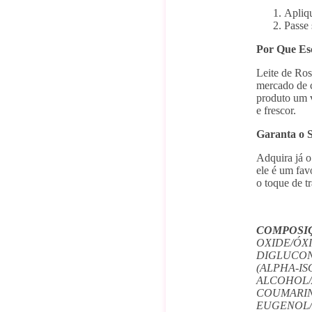
Apliq
Passe 
Por Que Esc
Leite de Ros
mercado de c
produto um v
e frescor.
Garanta o 
Adquira já o
ele é um fav
o toque de t
COMPOSI
OXIDE/ÓXI
DIGLUCON
(ALPHA-IS
ALCOHOL/
COUMARIN
EUGENOL/