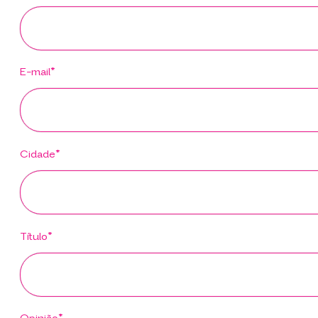
E-mail*
Cidade*
Título*