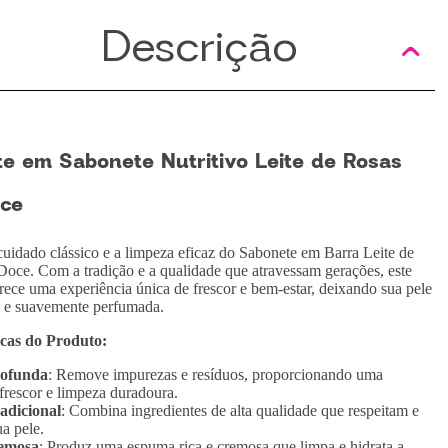
Descrição
e em Sabonete Nutritivo Leite de Rosas
ce
uidado clássico e a limpeza eficaz do Sabonete em Barra Leite de
oce. Com a tradição e a qualidade que atravessam gerações, este
rece uma experiência única de frescor e bem-estar, deixando sua pele
a e suavemente perfumada.
icas do Produto:
ofunda
: Remove impurezas e resíduos, proporcionando uma
frescor e limpeza duradoura.
adicional
: Combina ingredientes de alta qualidade que respeitam e
a pele.
emosa
: Produz uma espuma rica e cremosa que limpa e hidrata a