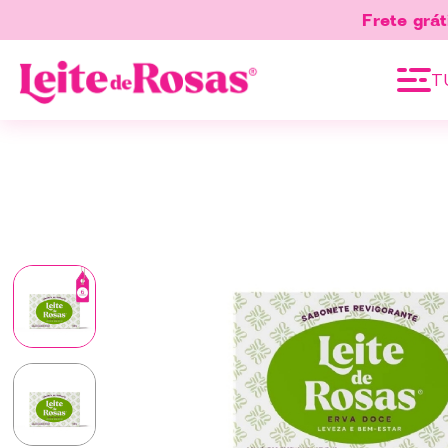
Frete grát
T