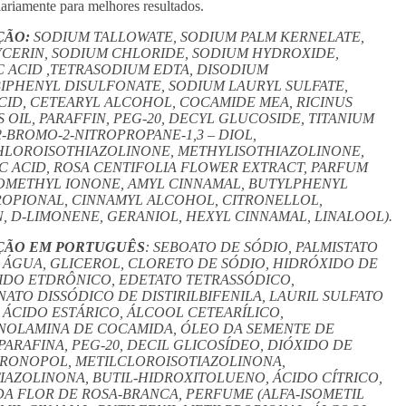
ariamente para melhores resultados.
ÇÃO:
SODIUM TALLOWATE, SODIUM PALM KERNELATE,
YCERIN, SODIUM CHLORIDE, SODIUM HYDROXIDE,
C ACID ,TETRASODIUM EDTA, DISODIUM
IPHENYL DISULFONATE, SODIUM LAURYL SULFATE,
CID, CETEARYL ALCOHOL, COCAMIDE MEA, RICINUS
OIL, PARAFFIN, PEG-20, DECYL GLUCOSIDE, TITANIUM
2-BROMO-2-NITROPROPANE-1,3 – DIOL,
LOROISOTHIAZOLINONE, METHYLISOTHIAZOLINONE,
IC ACID, ROSA CENTIFOLIA FLOWER EXTRACT, PARFUM
SOMETHYL IONONE, AMYL CINNAMAL, BUTYLPHENYL
OPIONAL, CINNAMYL ALCOHOL, CITRONELLOL,
 D-LIMONENE, GERANIOL, HEXYL CINNAMAL, LINALOOL).
ÇÃO EM PORTUGUÊS
: SEBOATO DE SÓDIO, PALMISTATO
 ÁGUA, GLICEROL, CLORETO DE SÓDIO, HIDRÓXIDO DE
CIDO ETDRÔNICO, EDETATO TETRASSÓDICO,
ATO DISSÓDICO DE DISTIRILBIFENILA, LAURIL SULFATO
 ÁCIDO ESTÁRICO, ÁLCOOL CETEARÍLICO,
OLAMINA DE COCAMIDA, ÓLEO DA SEMENTE DE
ARAFINA, PEG-20, DECIL GLICOSÍDEO, DIÓXIDO DE
 BRONOPOL, METILCLOROISOTIAZOLINONA,
IAZOLINONA, BUTIL-HIDROXITOLUENO, ÁCIDO CÍTRICO,
A FLOR DE ROSA-BRANCA, PERFUME (ALFA-ISOMETIL