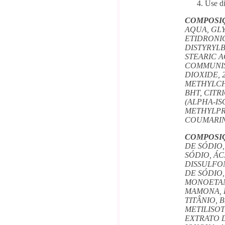
Use di
COMPOSI
AQUA, GL
ETIDRONI
DISTYRYLB
STEARIC A
COMMUNIS 
DIOXIDE, 
METHYLCH
BHT, CITR
(ALPHA-I
METHYLPR
COUMARIN,
COMPOSI
DE SÓDIO,
SÓDIO, Á
DISSULFON
DE SÓDIO,
MONOETAN
MAMONA, P
TITÂNIO,
METILISOT
EXTRATO D