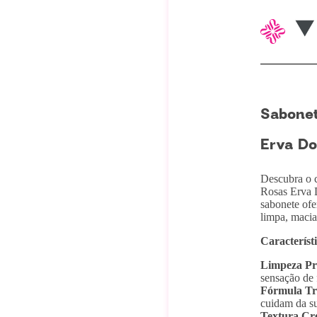
Sabonet
Erva Do
Descubra o c
Rosas Erva D
sabonete ofe
limpa, maci
Característ
Limpeza Pr
sensação de 
Fórmula Tr
cuidam da su
Textura Cr