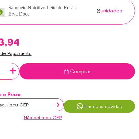
6
Sabonete Nutritivo Leite de Rosas
unidades
Erva Doce
3,94
 de Pagamento
+
Comprar
Tire suas dúvidas
Não sei meu CEP