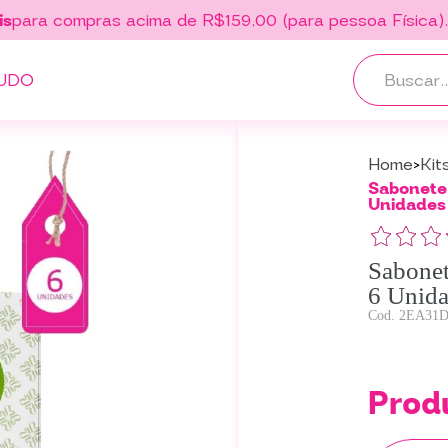
is
para compras acima de R$159,00 (para pessoa Física)
UDO
Home
Kit
Sabonete 
Unidades
Sabonet
6 Unid
2EA31D
Prod