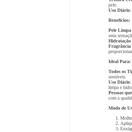
pele.
Uso Diário
:
Benefícios:
Pele Limpa 
uma sensação
Hidratação
Fragrância
proporcionan
Ideal Para:
Todos os Ti
sensíveis.
Uso Diário
:
limpa e hidr
Pessoas que
com a quali
Modo de Us
Molhe
Apliq
Enxág