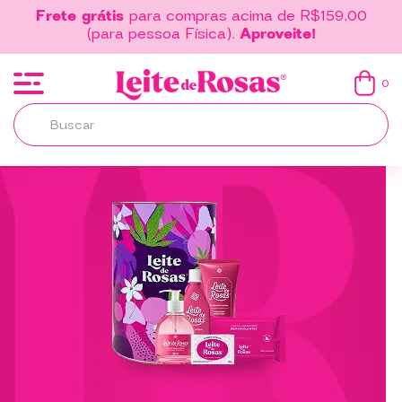
Frete grátis
para compras acima de R$159,00
(para pessoa Física).
Aproveite!
0