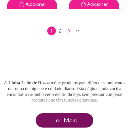
Adicionar
Adicionar
1
2
>>
A
Linha Leite de Rosas
reúne produtos para diferentes momentos
da rotina de higiene e cuidado diário. Esta página ajuda você a
encontrar o caminho certo dentro da loja, sem precisar comparar
produtos que têm funções diferentes.
Quem busca por Leite de Rosas pode estar procurando o produto
Ler Mais
clássico da marca, um desodorante para as axilas, um sabonete para o
banho, um hidratante corporal, um lenço demaquilante ou um
acessório para organizar e transportar os produtos da rotina. Cada