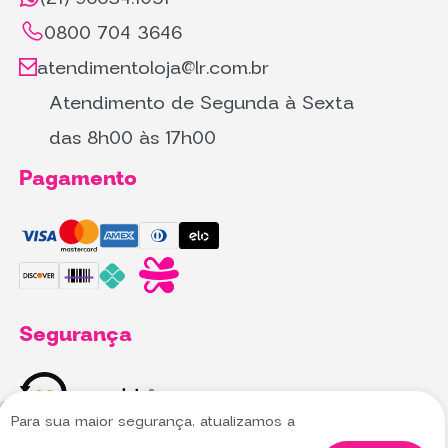
0800 704 3646
atendimentoloja@lr.com.br
Atendimento de Segunda à Sexta
das 8h00 às 17h00
Pagamento
Segurança
Para sua maior segurança, atualizamos a
Utilizamos cookies para oferecer melhor
Utilizamos cookies para oferecer melhor